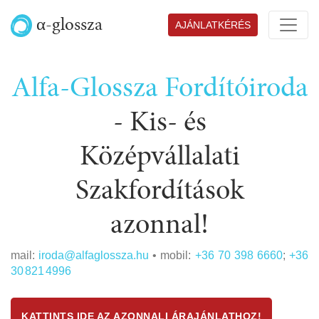
α-glossza
AJÁNLATKÉRÉS
Alfa-Glossza Fordítóiroda
-
Kis- és
Középvállalati
Szakfordítások
azonnal!
mail:
iroda@alfaglossza.hu
• mobil:
+36 70 398 6660
;
+36
30 821 4996
KATTINTS IDE AZ AZONNALI ÁRAJÁNLATHOZ!