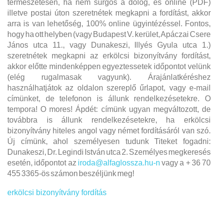
természetesen, ha nem sürgős a dolog, és online (PDF)
illetve postai úton szeretnétek megkapni a fordítást, akkor
arra is van lehetőség, 100% online ügyintézéssel. Fontos,
hogy ha ott helyben (vagy Budapest V. kerület, Apáczai Csere
János utca 11., vagy Dunakeszi, Illyés Gyula utca 1.)
szeretnétek megkapni az erkölcsi bizonyítvány fordítást,
akkor előtte mindenképpen egyeztessetek időpontot velünk
(elég rugalmasak vagyunk). Árajánlatkéréshez
használhatjátok az oldalon szereplő űrlapot, vagy e-mail
címünket, de telefonon is állunk rendelkezésetekre. O
tempora! O mores! Ápdét: címünk ugyan megváltozott, de
továbbra is állunk rendelkezésetekre, ha erkölcsi
bizonyítvány hiteles angol vagy német fordításáról van szó.
Új címünk, ahol személyesen tudunk Titeket fogadni:
Dunakeszi, Dr. Legindi István utca 2. Személyes megkeresés
esetén, időpontot az
iroda@alfaglossza.hu-n
vagy a + 36 70
455 3365-ös számon beszéljünk meg!
erkölcsi bizonyítvány fordítás