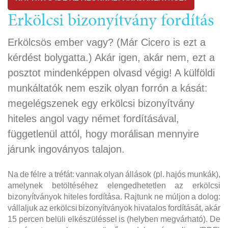
Erkölcsi bizonyítvány fordítás
Erkölcsös ember vagy? (Már Cicero is ezt a
kérdést bolygatta.) Akár igen, akár nem, ezt a
posztot mindenképpen olvasd végig! A külföldi
munkáltatók nem eszik olyan forrón a kását:
megelégszenek egy erkölcsi bizonyítvány
hiteles angol vagy német fordításával,
függetlenül attól, hogy morálisan mennyire
járunk ingoványos talajon.
Na de félre a tréfát: vannak olyan állások (pl. hajós munkák),
amelynek betöltéséhez elengedhetetlen az erkölcsi
bizonyítványok hiteles fordítása. Rajtunk ne múljon a dolog:
vállaljuk az erkölcsi bizonyítványok hivatalos fordítását, akár
15 percen belüli elkészüléssel is (helyben megvárható). De