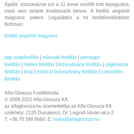
Ápdét: visszanézve ezt a 11 évvel ezelőtt írott bejegyzést,
most sem találok kivetnivalót benne. A fordító angolról
magyarra: patent. Legalábbis a mi fordítóirodánkban
biztosan.
fordító angolról magyarra
jogi szakfordítás
|
műszaki fordítás
|
pénzügyi
fordítás
|
hiteles fordítás
|
bizonyítvány fordítás
|
cégkivonat
fordítás
|
blog
|
erkölcsi bizonyítvány fordítás
|
szerződés
fordítás
Alfa-Glossza Fordítóiroda
© 2008-2022 Alfa-Glossza Kft.
az alfaglossza.hu üzemeltetője az Alfa-Glossza Kft.
székhely: 2120 Dunakeszi, Dr. Legindi István utca 2.
T. +36 70 398 6660. E:
iroda@alfaglossza.hu