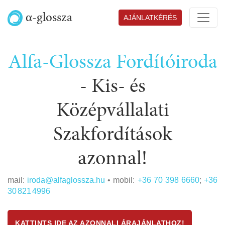
α-glossza
AJÁNLATKÉRÉS
Alfa-Glossza Fordítóiroda
-
Kis- és
Középvállalati
Szakfordítások
azonnal!
mail:
iroda@alfaglossza.hu
• mobil:
+36 70 398 6660
;
+36
30 821 4996
KATTINTS IDE AZ AZONNALI ÁRAJÁNLATHOZ!