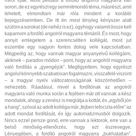
miről írjak. Most például a fordító angolról magyarra van
soron, de ez egyrészt egy semmitmondó téma, másrészt, amit
lehetett, elmondtam már róla mindent a korábbi
bejegyzéseimben. De itt én most tényleg kényszer alatt
szülöm a sorokat (de nehéz is ez), úgyhogy valamit össze kell
kaparnom a fordító angolról magyarra témáról. És most, hogy
annyit emlegetem a szerencsétlen kollégát, most jut
eszembe egy nagyon fontos dolog vele kapcsolatban.
Mégpedig az, hogy vannak magyar anyanyelvű kollégáim,
akiknek – paradox módon – pont, hogy az angolról magyarra
való fordítás a „gyengéjük”. Megfigyeltem, hogy egyrészt
angolul könnyebb szabatosan fogalmazni, visszafelé viszont
– a magyar nyelv változatosságának köszönhetően –
nehezebb. Ráadásul, mivel a fordítónak az angolról
magyarra való munka során a fejében már ott vannak a kész
mondatok, ahogy a zenész is meglátja a kottát, és „egyből jön
a hang”, szóval az adott kolléga már „fejben lefocizta előre” az
adott mondat fordítását, és így automatizmusból dolgozik.
Nincs ezzel persze gond, erre vannak a lektorok, erre van a
belső minőség-ellenőrzés, hogy ezt észrevegye.
Lényegében, a fordító angolról magyarra „bukhatatlan”.