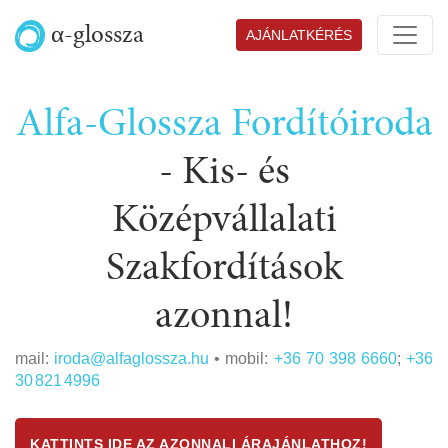
α-glossza
AJÁNLATKÉRÉS
Alfa-Glossza Fordítóiroda
-
Kis- és
Középvállalati
Szakfordítások
azonnal!
mail:
iroda@alfaglossza.hu
• mobil:
+36 70 398 6660
;
+36
30 821 4996
KATTINTS IDE AZ AZONNALI ÁRAJÁNLATHOZ!