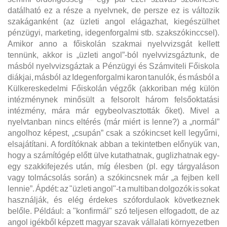
datálható ez a része a nyelvnek, de persze ez is változik
szakáganként (az üzleti angol elágazhat, kiegészülhet
pénzügyi, marketing, idegenforgalmi stb. szakszókinccsel).
Amikor anno a főiskolán szakmai nyelvvizsgát kellett
tennünk, akkor is „üzleti angol”-ból nyelvvizsgáztunk, de
másból nyelvvizsgáztak a Pénzügyi és Számviteli Főiskola
diákjai, másból az Idegenforgalmi karon tanulók, és másból a
Külkereskedelmi Főiskolán végzők (akkoriban még külön
intézménynek minősült a felsorolt három felsőoktatási
intézmény, mára már egybeolvasztották őket). Mivel a
nyelvtanban nincs eltérés (már miért is lenne?) a „normál”
angolhoz képest, „csupán” csak a szókincset kell legyűrni,
elsajátítani. A fordítóknak abban a tekintetben előnyük van,
hogy a számítógép előtt ülve kutathatnak, guglizhatnak egy-
egy szakkifejezés után, míg élesben (pl. egy tárgyaláson
vagy tolmácsolás során) a szókincsnek már „a fejben kell
lennie”. Ápdét: az "üzleti angol"-t a multiban dolgozók is sokat
használják, és elég érdekes szófordulaok következnek
belőle. Például: a "konfirmál" szó teljesen elfogadott, de az
angol igékből képzett magyar szavak vállalati környezetben