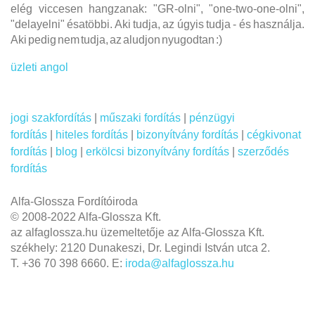
elég viccesen hangzanak: "GR-olni", "one-two-one-olni",
"delayelni" ésatöbbi. Aki tudja, az úgyis tudja - és használja.
Aki pedig nem tudja, az aludjon nyugodtan :)
üzleti angol
jogi szakfordítás
|
műszaki fordítás
|
pénzügyi
fordítás
|
hiteles fordítás
|
bizonyítvány fordítás
|
cégkivonat
fordítás
|
blog
|
erkölcsi bizonyítvány fordítás
|
szerződés
fordítás
Alfa-Glossza Fordítóiroda
© 2008-2022 Alfa-Glossza Kft.
az alfaglossza.hu üzemeltetője az Alfa-Glossza Kft.
székhely: 2120 Dunakeszi, Dr. Legindi István utca 2.
T. +36 70 398 6660. E:
iroda@alfaglossza.hu