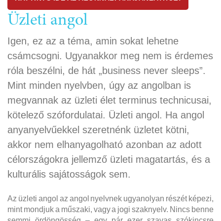
Üzleti angol
Igen, ez az a téma, amin sokat lehetne
csámcsogni. Ugyanakkor meg nem is érdemes
róla beszélni, de hát „business never sleeps”.
Mint minden nyelvben, úgy az angolban is
megvannak az üzleti élet terminus technicusai,
kötelező szófordulatai. Üzleti angol. Ha angol
anyanyelvűekkel szeretnénk üzletet kötni,
akkor nem elhanyagolható azonban az adott
célországokra jellemző üzleti magatartás, és a
kulturális sajátosságok sem.
Az üzleti angol az angol nyelvnek ugyanolyan részét képezi,
mint mondjuk a műszaki, vagy a jogi szaknyelv. Nincs benne
semmi ördöngösség – egy pár ezer szavas szókincsre