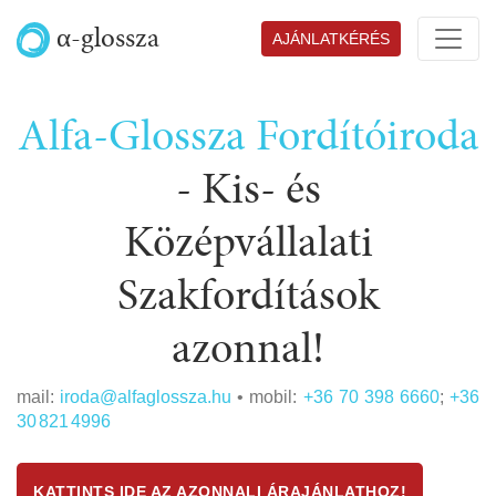
α-glossza
AJÁNLATKÉRÉS
Alfa-Glossza Fordítóiroda
-
Kis- és
Középvállalati
Szakfordítások
azonnal!
mail:
iroda@alfaglossza.hu
• mobil:
+36 70 398 6660
;
+36
30 821 4996
KATTINTS IDE AZ AZONNALI ÁRAJÁNLATHOZ!