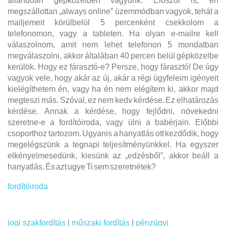
állandóan gépközelben vagyunk. Először is, én
megszállottan „always online” üzemmódban vagyok, tehát a
mailjemeit körülbelül 5 percenként csekkolom a
telefonomon, vagy a tableten. Ha olyan e-mailre kell
válaszolnom, amit nem lehet telefonon 5 mondatban
megválaszolni, akkor általában 40 percen belül gépközelbe
kerülök. Hogy ez fárasztó-e? Persze, hogy fárasztó! De úgy
vagyok vele, hogy akár az új, akár a régi ügyfeleim igényeit
kielégíthetem én, vagy ha én nem elégítem ki, akkor majd
megteszi más. Szóval, ez nem kedv kérdése. Ez elhatározás
kérdése. Annak a kérdése, hogy fejlődni, növekedni
szeretne-e a fordítóiroda, vagy ülni a babérjain. Előbbi
csoporthoz tartozom. Ugyanis a hanyatlás ott kezdődik, hogy
megelégszünk a tegnapi teljesítményünkkel. Ha egyszer
elkényelmesedünk, kiesünk az „edzésből”, akkor beáll a
hanyatlás. És azt ugye Ti sem szeretnétek?
fordítóiroda
jogi szakfordítás
|
műszaki fordítás
|
pénzügyi