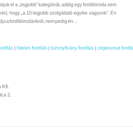
juk el a „legjobb” kategóriát, addig egy fordítóiroda sem
vele), hogy „a 10 legjobb szolgáltató egyike vagyunk”. Én
ja a fordítóirodánkról, nem pedig én…
ordítás
|
hiteles fordítás
|
bizonyítvány fordítás
|
cégkivonat fordít
 Kft.
tca 2.