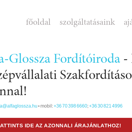
főoldal
szolgáltatásaink
aj
a-Glossza Fordítóiroda
-
épvállalati Szakfordítás
nnal!
da@alfaglossza.hu
• mobil:
+36 70 398 6660
;
+36 30 821 4996
ATTINTS IDE AZ AZONNALI ÁRAJÁNLATHOZ!