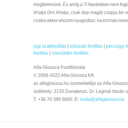
megfelelnünk. És amíg a Ti fejetekben nem foglal
írhatja (írni írhatja, csak épp magát csapja be 
csakis akkor alszom nyugodtan, ha ezt más mond
jogi szakfordítás
|
műszaki fordítás
|
pénzügyi f
fordítás
|
szerződés fordítás
Alfa-Glossza Fordítóiroda
© 2008-2022 Alfa-Glossza Kft.
az alfaglossza.hu üzemeltetője az Alfa-Glossza
székhely: 2120 Dunakeszi, Dr. Legindi István u
T. +36 70 398 6660. E:
iroda@alfaglossza.hu