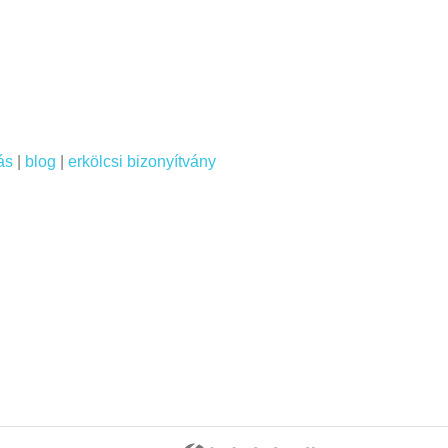
ás
|
blog
|
erkölcsi bizonyítvány