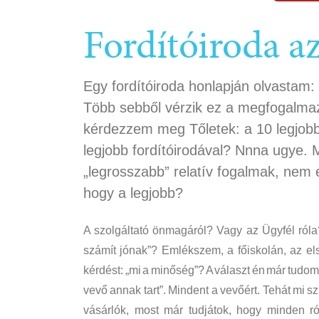
Fordítóiroda a
Egy fordítóiroda honlapján olvastam: 
Több sebből vérzik ez a megfogalmaz
kérdezzem meg Tőletek: a 10 legjobb 
legjobb fordítóirodával? Nnna ugye. M
„legrosszabb” relatív fogalmak, nem
hogy a legjobb?
A szolgáltató önmagáról? Vagy az Ügyfél ról
számít jónak”? Emlékszem, a főiskolán, az els
kérdést: „mi a minőség”? A választ én már tudom,
vevő annak tart”. Mindent a vevőért. Tehát mi sz
vásárlók, most már tudjátok, hogy minden ró