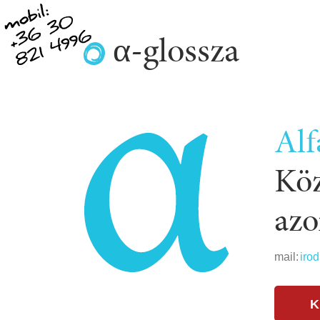
α-glossza
Alf
Köz
azo
mail:
iro
K