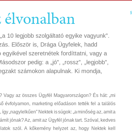
z élvonalban
„a 10 legjobb szolgáltató egyike vagyunk”.
ás. Először is, Drága Ügyfelek, hadd
egyikével szeretnétek fordíttatni, vagy a
ásodszor pedig: a „jó”, „rossz”, „legjobb”,
 egzakt számokon alapulnak. Ki mondja,
a? Vagy az összes Ügyfél Magyarországon? És hát: „mi
ő évfolyamon, marketing előadáson tették fel a találós
 így „nagylelkűen” Nektek is súgok: „a minőség az, amit a
ámít jónak? Az, amit az Ügyfél jónak tart. Szóval, kedves
latok szól. A kőkemény helyzet az, hogy Nektek kell