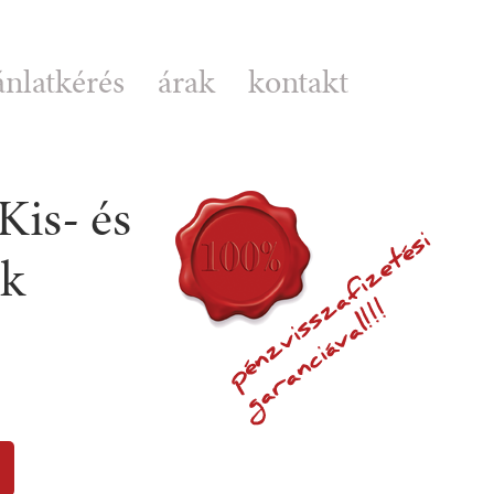
ánlatkérés
árak
kontakt
Kis- és
ok