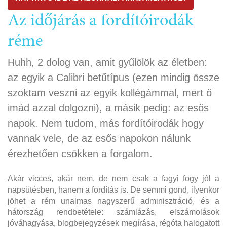
Az időjárás a fordítóirodák
réme
Huhh, 2 dolog van, amit gyűlölök az életben:
az egyik a Calibri betűtípus (ezen mindig össze
szoktam veszni az egyik kollégámmal, mert ő
imád azzal dolgozni), a másik pedig: az esős
napok. Nem tudom, más fordítóirodák hogy
vannak vele, de az esős napokon nálunk
érezhetően csökken a forgalom.
Akár vicces, akár nem, de nem csak a fagyi fogy jól a
napsütésben, hanem a fordítás is. De semmi gond, ilyenkor
jöhet a rém unalmas nagyszerű adminisztráció, és a
hátország rendbetétele: számlázás, elszámolások
jóváhagyása, blogbejegyzések megírása, régóta halogatott