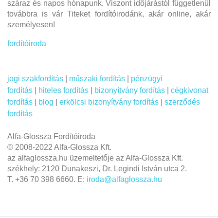
száraz és napos hónapunk. Viszont időjárástól függetlenül
továbbra is vár Titeket fordítóirodánk, akár online, akár
személyesen!
fordítóiroda
jogi szakfordítás
|
műszaki fordítás
|
pénzügyi
fordítás
|
hiteles fordítás
|
bizonyítvány fordítás
|
cégkivonat
fordítás
|
blog
|
erkölcsi bizonyítvány fordítás
|
szerződés
fordítás
Alfa-Glossza Fordítóiroda
© 2008-2022 Alfa-Glossza Kft.
az alfaglossza.hu üzemeltetője az Alfa-Glossza Kft.
székhely: 2120 Dunakeszi, Dr. Legindi István utca 2.
T. +36 70 398 6660. E:
iroda@alfaglossza.hu