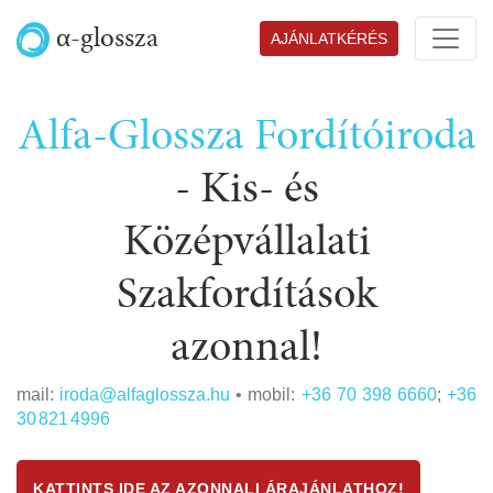
α-glossza
AJÁNLATKÉRÉS
Alfa-Glossza Fordítóiroda
-
Kis- és
Középvállalati
Szakfordítások
azonnal!
mail:
iroda@alfaglossza.hu
• mobil:
+36 70 398 6660
;
+36
30 821 4996
KATTINTS IDE AZ AZONNALI ÁRAJÁNLATHOZ!