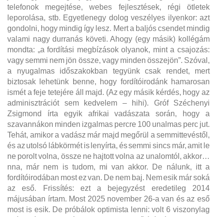
telefonok megejtése, webes fejlesztések, régi ötletek
leporolása, stb. Egyetlenegy dolog veszélyes ilyenkor: azt
gondolni, hogy mindig így lesz. Mert a baljós csendet mindig
valami nagy durranás követi. Ahogy (egy másik) kollégám
mondta: „a fordítási megbízások olyanok, mint a csajozás:
vagy semmi nem jön össze, vagy minden összejön”. Szóval,
a nyugalmas időszakokban tegyünk csak rendet, mert
biztosak lehetünk benne, hogy fordítóirodánk hamarosan
ismét a feje tetejére áll majd. (Az egy másik kérdés, hogy az
adminisztrációt sem kedvelem – hihi). Gróf Széchenyi
Zsigmond írta egyik afrikai vadászata során, hogy a
szavannákon minden izgalmas percre 100 unalmas perc jut.
Tehát, amikor a vadász már majd megőrül a semmittevéstől,
és az utolsó lábkörmét is lenyírta, és semmi sincs már, amit le
ne porolt volna, össze ne hajtott volna az unalomtól, akkor…
nna, már nem is tudom, mi van akkor. De nálunk, itt a
fordítóirodában most ez van. De nem baj. Nem esik már soká
az eső. Frissítés: ezt a bejegyzést eredetileg 2014
májusában írtam. Most 2025 november 26-a van és az eső
most is esik. De próbálok optimista lenni: volt 6 viszonylag