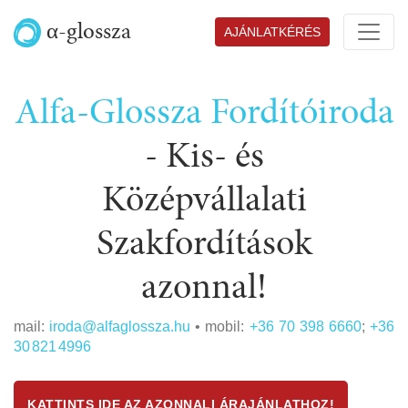
α-glossza
AJÁNLATKÉRÉS
Alfa-Glossza Fordítóiroda
-
Kis- és
Középvállalati
Szakfordítások
azonnal!
mail:
iroda@alfaglossza.hu
• mobil:
+36 70 398 6660
;
+36
30 821 4996
KATTINTS IDE AZ AZONNALI ÁRAJÁNLATHOZ!