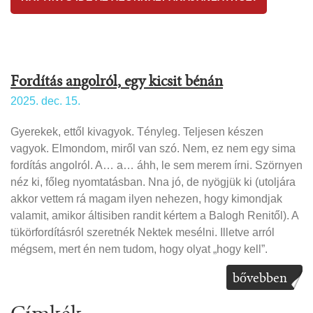
Fordítás angolról, egy kicsit bénán
2025. dec. 15.
Gyerekek, ettől kivagyok. Tényleg. Teljesen készen
vagyok. Elmondom, miről van szó. Nem, ez nem egy sima
fordítás angolról. A… a… áhh, le sem merem írni. Szörnyen
néz ki, főleg nyomtatásban. Nna jó, de nyögjük ki (utoljára
akkor vettem rá magam ilyen nehezen, hogy kimondjak
valamit, amikor áltisiben randit kértem a Balogh Renitől). A
tükörfordításról szeretnék Nektek mesélni. Illetve arról
mégsem, mert én nem tudom, hogy olyat „hogy kell”.
bővebben