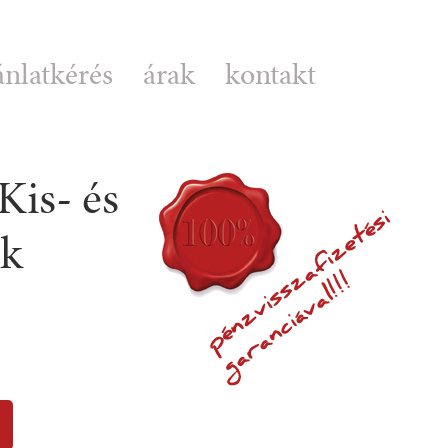
ánlatkérés
árak
kontakt
Kis- és
ok