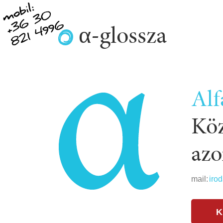
α-glossza
Alf
Köz
azo
mail:
iro
K