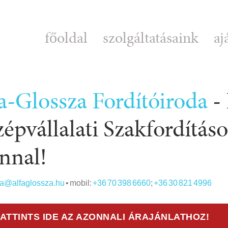
főoldal
szolgáltatásaink
aj
a-Glossza Fordítóiroda
-
épvállalati Szakfordítás
nnal!
da@alfaglossza.hu
• mobil:
+36 70 398 6660
;
+36 30 821 4996
ATTINTS IDE AZ AZONNALI ÁRAJÁNLATHOZ!