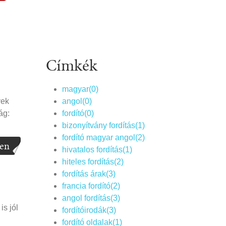
Címkék
magyar(0)
yek
angol(0)
ág:
fordító(0)
bizonyítvány fordítás(1)
fordító magyar angol(2)
en
hivatalos fordítás(1)
hiteles fordítás(2)
fordítás árak(3)
francia fordító(2)
angol fordítás(3)
is jól
fordítóirodák(3)
fordító oldalak(1)