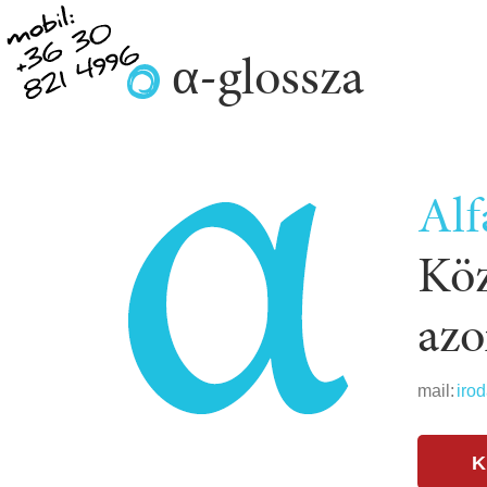
α-glossza
Alf
Köz
azo
mail:
iro
K