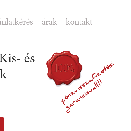
ánlatkérés
árak
kontakt
Kis- és
ok