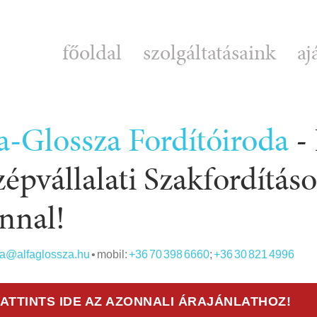
főoldal
szolgáltatásaink
aj
a-Glossza Fordítóiroda
-
épvállalati Szakfordítás
nnal!
da@alfaglossza.hu
• mobil:
+36 70 398 6660
;
+36 30 821 4996
ATTINTS IDE AZ AZONNALI ÁRAJÁNLATHOZ!