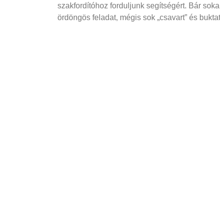
szakfordítóhoz forduljunk segítségért. Bár sok
ördöngös feladat, mégis sok „csavart” és buktat