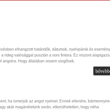
jegyzésben elhangzott határidők, dátumok, nyelvpárok és esemén
 a rideg valósággal pusztán a sors fintora. Ez viszont alapigazs
ól angolra. Hogy általában sosem sürgősek.
bővebb
ent, ha ismerjük az angol nyelvet. Ennek ellenére, bármennyire 
, vagy akár magánéletünk során, elkerülhetetlen, hogy néha